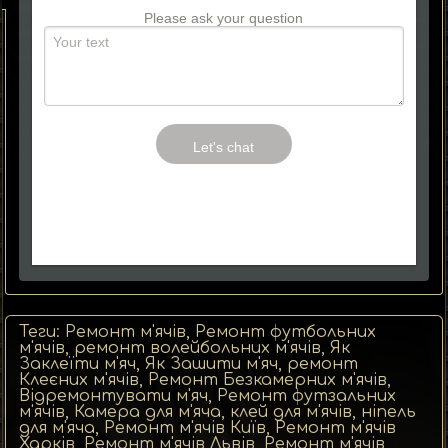
Please ask your question
Теги: Ремонт м'ячів, Ремонт футбольних
м'ячів, ремонт волейбольних м'ячів, Як
Заклеїти м'яч, Як Зашити м'яч, ремонт
Клеєних м'ячів, Ремонт Безкамерних м'ячів,
Відремонтувати м'яч, Ремонт футзальних
м'ячів, Камера для м'яча, клей для м'ячів, ніпель
для м'яча, Ремонт м'ячів Київ, Ремонт м'ячів
Харків, Ремонт м'ячів Львів, Ремонт м'ячів